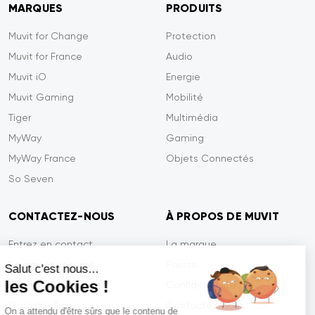
MARQUES
PRODUITS
Muvit for Change
Protection
Muvit for France
Audio
Muvit iO
Energie
Muvit Gaming
Mobilité
Tiger
Multimédia
MyWay
Gaming
MyWay France
Objets Connectés
So Seven
CONTACTEZ-NOUS
À PROPOS DE MUVIT
Entrez en contact
La marque
Paiement sécurisé
Presse
Salut c'est nous...
les Cookies !
Efficacité du service
Confidentialité
Garantie Tiger
Contactez-nous
On a attendu d'être sûrs que le contenu de