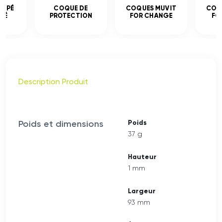
EMPÉ
COQUE DE
COQUES MUVIT
COQ
CÉ
PROTECTION
FOR CHANGE
FO
Description Produit
Poids et dimensions
Poids
37 g
Hauteur
1 mm
Largeur
93 mm