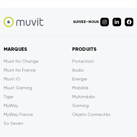
SUIVEZ-NOUS
MARQUES
PRODUITS
Muvit for Change
Protection
Muvit for France
Audio
Muvit iO
Energie
Muvit Gaming
Mobilité
Tiger
Multimédia
MyWay
Gaming
MyWay France
Objets Connectés
So Seven