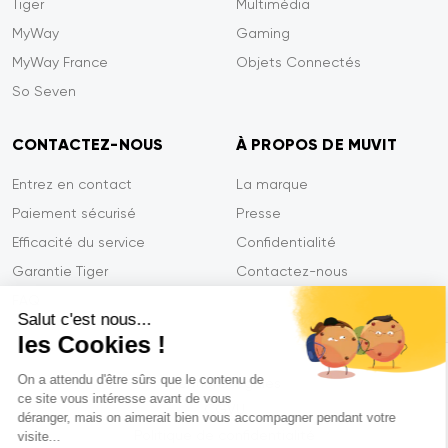
Tiger
Multimédia
MyWay
Gaming
MyWay France
Objets Connectés
So Seven
CONTACTEZ-NOUS
À PROPOS DE MUVIT
Entrez en contact
La marque
Paiement sécurisé
Presse
Efficacité du service
Confidentialité
Garantie Tiger
Contactez-nous
FAQ
Salut c'est nous...
les Cookies !
On a attendu d'être sûrs que le contenu de
Mentions légales
ce site vous intéresse avant de vous
CGVU
déranger, mais on aimerait bien vous accompagner pendant votre
Politique de confidentialité
visite...