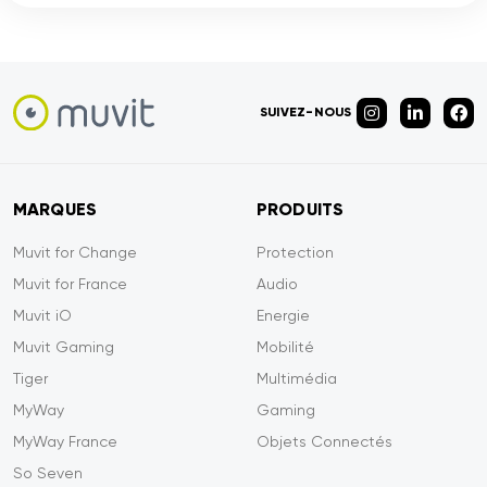
SUIVEZ-NOUS
MARQUES
PRODUITS
Muvit for Change
Protection
Muvit for France
Audio
Muvit iO
Energie
Muvit Gaming
Mobilité
Tiger
Multimédia
MyWay
Gaming
MyWay France
Objets Connectés
So Seven