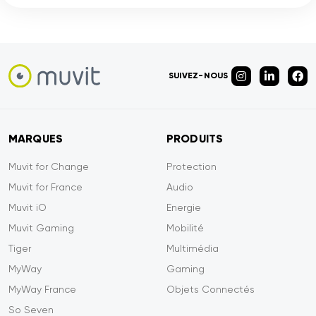
SUIVEZ-NOUS
MARQUES
PRODUITS
Muvit for Change
Protection
Muvit for France
Audio
Muvit iO
Energie
Muvit Gaming
Mobilité
Tiger
Multimédia
MyWay
Gaming
MyWay France
Objets Connectés
So Seven