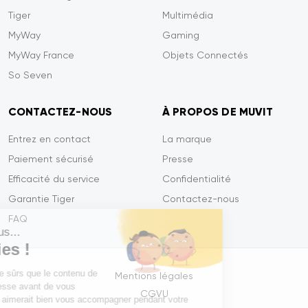
Tiger
Multimédia
MyWay
Gaming
MyWay France
Objets Connectés
So Seven
CONTACTEZ-NOUS
À PROPOS DE MUVIT
Entrez en contact
La marque
Paiement sécurisé
Presse
Efficacité du service
Confidentialité
Garantie Tiger
Contactez-nous
FAQ
Salut c'est nous...
les Cookies !
On a attendu d'être sûrs que le contenu de
Mentions légales
ce site vous intéresse avant de vous
CGVU
déranger, mais on aimerait bien vous accompagner pendant votre