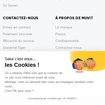
So Seven
CONTACTEZ-NOUS
À PROPOS DE MUVIT
Entrez en contact
La marque
Paiement sécurisé
Presse
Efficacité du service
Confidentialité
Garantie Tiger
Contactez-nous
FAQ
Salut c'est nous...
les Cookies !
On a attendu d'être sûrs que le contenu de
Mentions légales
ce site vous intéresse avant de vous
CGVU
déranger, mais on aimerait bien vous accompagner pendant votre
Politique de confidentialité
visite...
C'est OK pour vous ?
Déclarations de conformité
Consentements certifiés par
© 2026 Muvit. All rights reserved