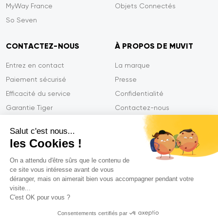
MyWay France
Objets Connectés
So Seven
CONTACTEZ-NOUS
À PROPOS DE MUVIT
Entrez en contact
La marque
Paiement sécurisé
Presse
Efficacité du service
Confidentialité
Garantie Tiger
Contactez-nous
FAQ
Salut c'est nous...
les Cookies !
On a attendu d'être sûrs que le contenu de
Mentions légales
ce site vous intéresse avant de vous
CGVU
déranger, mais on aimerait bien vous accompagner pendant votre
Politique de confidentialité
visite...
C'est OK pour vous ?
Déclarations de conformité
Consentements certifiés par