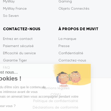
MyWay
Gaming
MyWay France
Objets Connectés
So Seven
CONTACTEZ-NOUS
À PROPOS DE MUVIT
Entrez en contact
La marque
Paiement sécurisé
Presse
Efficacité du service
Confidentialité
Garantie Tiger
Contactez-nous
FAQ
Salut c'est nous...
les Cookies !
On a attendu d'être sûrs que le contenu de
Mentions légales
ce site vous intéresse avant de vous
CGVU
déranger, mais on aimerait bien vous accompagner pendant votre
Politique de confidentialité
visite...
C'est OK pour vous ?
Déclarations de conformité