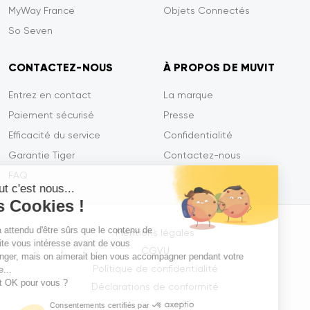
MyWay France
Objets Connectés
So Seven
CONTACTEZ-NOUS
À PROPOS DE MUVIT
Entrez en contact
La marque
Paiement sécurisé
Presse
Efficacité du service
Confidentialité
Garantie Tiger
Contactez-nous
FAQ
Salut c'est nous...
les Cookies !
On a attendu d'être sûrs que le contenu de
Mentions légales
ce site vous intéresse avant de vous
CGVU
déranger, mais on aimerait bien vous accompagner pendant votre
Politique de confidentialité
visite...
C'est OK pour vous ?
Déclarations de conformité
Consentements certifiés par