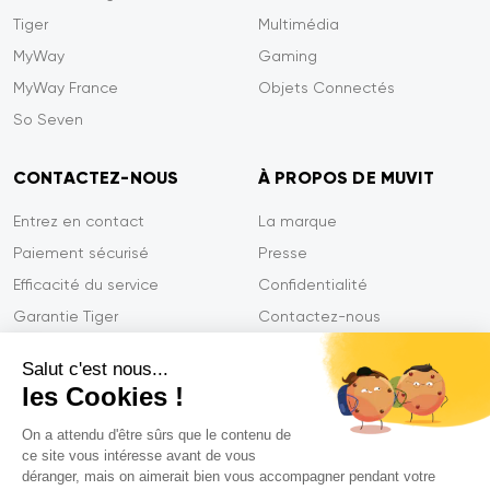
Tiger
Multimédia
MyWay
Gaming
MyWay France
Objets Connectés
So Seven
CONTACTEZ-NOUS
À PROPOS DE MUVIT
Entrez en contact
La marque
Paiement sécurisé
Presse
Efficacité du service
Confidentialité
Garantie Tiger
Contactez-nous
FAQ
Salut c'est nous...
les Cookies !
On a attendu d'être sûrs que le contenu de
Mentions légales
ce site vous intéresse avant de vous
CGVU
déranger, mais on aimerait bien vous accompagner pendant votre