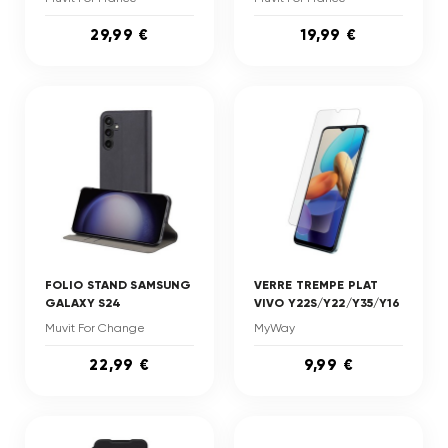
29,99 €
19,99 €
FOLIO STAND SAMSUNG
VERRE TREMPE PLAT
GALAXY S24
VIVO Y22S/Y22/Y35/Y16
Muvit For Change
MyWay
22,99 €
9,99 €