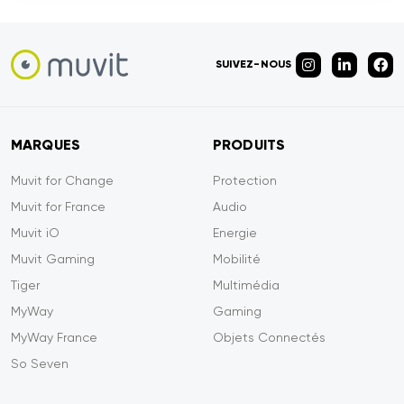
SUIVEZ-NOUS
MARQUES
PRODUITS
Muvit for Change
Protection
Muvit for France
Audio
Muvit iO
Energie
Muvit Gaming
Mobilité
Tiger
Multimédia
MyWay
Gaming
MyWay France
Objets Connectés
So Seven