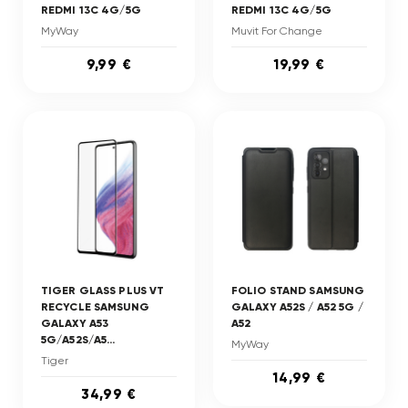
REDMI 13C 4G/5G
REDMI 13C 4G/5G
MyWay
Muvit For Change
9,99 €
19,99 €
TIGER GLASS PLUS VT
FOLIO STAND SAMSUNG
RECYCLE SAMSUNG
GALAXY A52S / A52 5G /
GALAXY A53
A52
5G/A52S/A5...
MyWay
Tiger
14,99 €
34,99 €