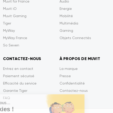
Muvit for France
Audio
Muvit iO
Energie
Muvit Gaming
Mobilité
Tiger
Multimédia
MyWay
Gaming
MyWay France
Objets Connectés
So Seven
CONTACTEZ-NOUS
À PROPOS DE MUVIT
Entrez en contact
La marque
Paiement sécurisé
Presse
Efficacité du service
Confidentialité
Garantie Tiger
Contactez-nous
FAQ
Salut c'est nous...
les Cookies !