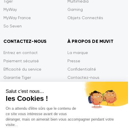
Tiger
Multimédia
MyWay
Gaming
MyWay France
Objets Connectés
So Seven
CONTACTEZ-NOUS
À PROPOS DE MUVIT
Entrez en contact
La marque
Paiement sécurisé
Presse
Efficacité du service
Confidentialité
Garantie Tiger
Contactez-nous
FAQ
Salut c'est nous...
les Cookies !
On a attendu d'être sûrs que le contenu de
Mentions légales
ce site vous intéresse avant de vous
CGVU
déranger, mais on aimerait bien vous accompagner pendant votre
Politique de confidentialité
visite...