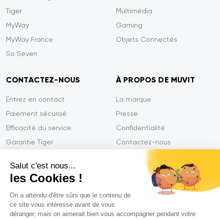
Tiger
Multimédia
MyWay
Gaming
MyWay France
Objets Connectés
So Seven
CONTACTEZ-NOUS
À PROPOS DE MUVIT
Entrez en contact
La marque
Paiement sécurisé
Presse
Efficacité du service
Confidentialité
Garantie Tiger
Contactez-nous
FAQ
Salut c'est nous...
les Cookies !
On a attendu d'être sûrs que le contenu de
Mentions légales
ce site vous intéresse avant de vous
CGVU
déranger, mais on aimerait bien vous accompagner pendant votre