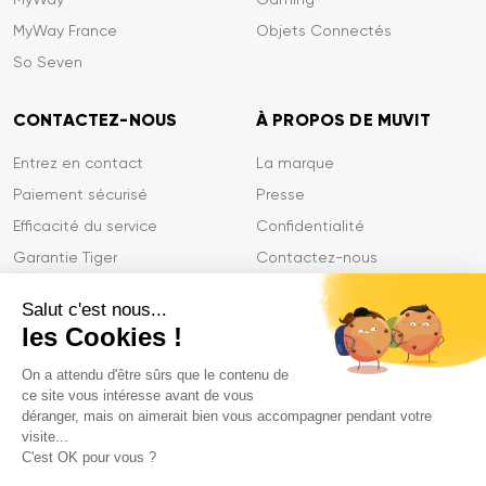
MyWay France
Objets Connectés
So Seven
CONTACTEZ-NOUS
À PROPOS DE MUVIT
Entrez en contact
La marque
Paiement sécurisé
Presse
Efficacité du service
Confidentialité
Garantie Tiger
Contactez-nous
FAQ
Salut c'est nous...
les Cookies !
On a attendu d'être sûrs que le contenu de
Mentions légales
ce site vous intéresse avant de vous
CGVU
déranger, mais on aimerait bien vous accompagner pendant votre
Politique de confidentialité
visite...
C'est OK pour vous ?
Déclarations de conformité