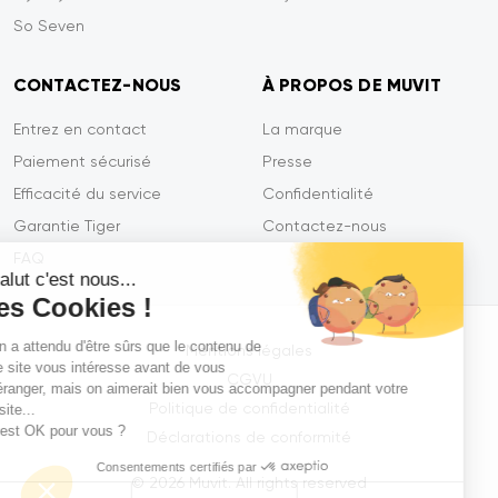
So Seven
CONTACTEZ-NOUS
À PROPOS DE MUVIT
Entrez en contact
La marque
Paiement sécurisé
Presse
Efficacité du service
Confidentialité
Garantie Tiger
Contactez-nous
FAQ
Salut c'est nous...
les Cookies !
On a attendu d'être sûrs que le contenu de
Mentions légales
ce site vous intéresse avant de vous
CGVU
déranger, mais on aimerait bien vous accompagner pendant votre
Politique de confidentialité
visite...
C'est OK pour vous ?
Déclarations de conformité
Consentements certifiés par
© 2026 Muvit. All rights reserved