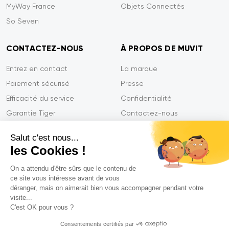
MyWay France
Objets Connectés
So Seven
CONTACTEZ-NOUS
À PROPOS DE MUVIT
Entrez en contact
La marque
Paiement sécurisé
Presse
Efficacité du service
Confidentialité
Garantie Tiger
Contactez-nous
FAQ
Salut c'est nous...
les Cookies !
On a attendu d'être sûrs que le contenu de
Mentions légales
ce site vous intéresse avant de vous
CGVU
déranger, mais on aimerait bien vous accompagner pendant votre
Politique de confidentialité
visite...
C'est OK pour vous ?
Déclarations de conformité
Consentements certifiés par