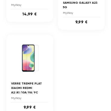
SAMSUNG GALAXY A23
MyWay
5G
MyWay
14,99 €
9,99 €
VERRE TREMPE PLAT
XIAOMI REDMI
A2/A1/10A/9A/9C
MyWay
9,99 €