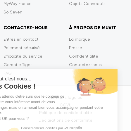
MyWay France
Objets Connectés
So Seven
CONTACTEZ-NOUS
À PROPOS DE MUVIT
Entrez en contact
La marque
Paiement sécurisé
Presse
Efficacité du service
Confidentialité
Garantie Tiger
Contactez-nous
FAQ
Salut c'est nous...
les Cookies !
On a attendu d'être sûrs que le contenu de
Mentions légales
ce site vous intéresse avant de vous
CGVU
déranger, mais on aimerait bien vous accompagner pendant votre
Politique de confidentialité
visite...
C'est OK pour vous ?
Déclarations de conformité
Consentements certifiés par