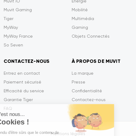
Muvit iO
Energie
Muvit Gaming
Mobilité
Tiger
Multimédia
MyWay
Gaming
MyWay France
Objets Connectés
So Seven
CONTACTEZ-NOUS
À PROPOS DE MUVIT
Entrez en contact
La marque
Paiement sécurisé
Presse
Efficacité du service
Confidentialité
Garantie Tiger
Contactez-nous
FAQ
Salut c'est nous...
les Cookies !
On a attendu d'être sûrs que le contenu de
Mentions légales