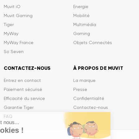
Muvit iO
Energie
Muvit Gaming
Mobilité
Tiger
Multimédia
MyWay
Gaming
MyWay France
Objets Connectés
So Seven
CONTACTEZ-NOUS
À PROPOS DE MUVIT
Entrez en contact
La marque
Paiement sécurisé
Presse
Efficacité du service
Confidentialité
Garantie Tiger
Contactez-nous
FAQ
Salut c'est nous...
les Cookies !