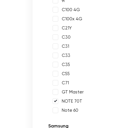
9i
C100 4G
C100x 4G
C21Y
C30
C31
C33
C35
C55
C71
GT Master
NOTE 70T
Note 60
Samsung