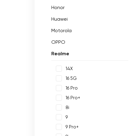
Honor
Huawei
Motorola
OPPO
Realme
14X
16 5G
16 Pro
16 Pro+
8i
9
9 Pro+