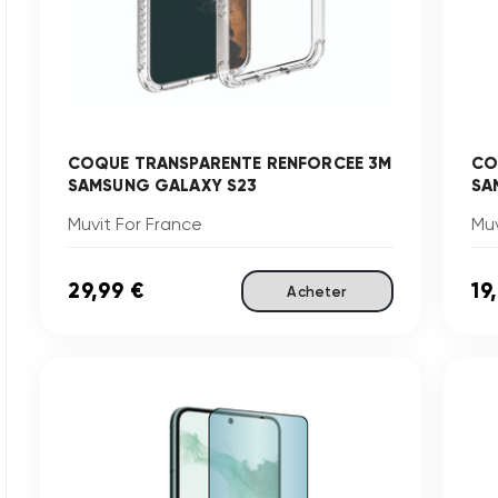
COQUE TRANSPARENTE RENFORCEE 3M
CO
SAMSUNG GALAXY S23
SA
Muvit For France
Muv
29,99 €
19
Acheter