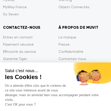
MyWay France
Objets Connectés
So Seven
CONTACTEZ-NOUS
À PROPOS DE MUVIT
Entrez en contact
La marque
Paiement sécurisé
Presse
Efficacité du service
Confidentialité
Garantie Tiger
Contactez-nous
FAQ
Salut c'est nous...
les Cookies !
On a attendu d'être sûrs que le contenu de
Mentions légales
ce site vous intéresse avant de vous
CGVU
déranger, mais on aimerait bien vous accompagner pendant votre
Politique de confidentialité
visite...
C'est OK pour vous ?
Déclarations de conformité