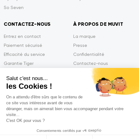
So Seven
CONTACTEZ-NOUS
À PROPOS DE MUVIT
Entrez en contact
La marque
Paiement sécurisé
Presse
Efficacité du service
Confidentialité
Garantie Tiger
Contactez-nous
FAQ
Salut c'est nous...
les Cookies !
On a attendu d'être sûrs que le contenu de
Mentions légales
ce site vous intéresse avant de vous
CGVU
déranger, mais on aimerait bien vous accompagner pendant votre
Politique de confidentialité
visite...
C'est OK pour vous ?
Déclarations de conformité
Consentements certifiés par
© 2026 Muvit. All rights reserved