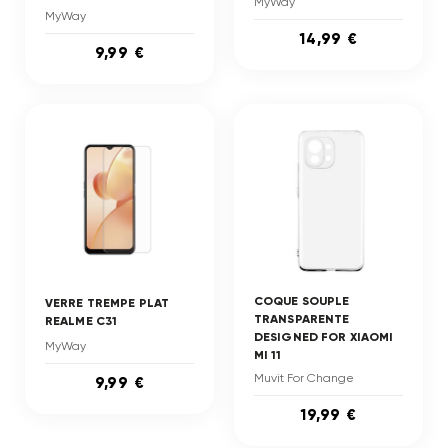
MyWay
MyWay
14,99 €
9,99 €
COQUE SOUPLE
VERRE TREMPE PLAT
TRANSPARENTE
REALME C31
DESIGNED FOR XIAOMI
MyWay
MI 11
Muvit For Change
9,99 €
19,99 €