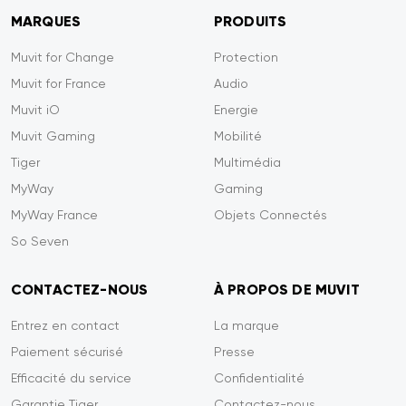
MARQUES
PRODUITS
Muvit for Change
Protection
Muvit for France
Audio
Muvit iO
Energie
Muvit Gaming
Mobilité
Tiger
Multimédia
MyWay
Gaming
MyWay France
Objets Connectés
So Seven
CONTACTEZ-NOUS
À PROPOS DE MUVIT
Entrez en contact
La marque
Paiement sécurisé
Presse
Efficacité du service
Confidentialité
Garantie Tiger
Contactez-nous