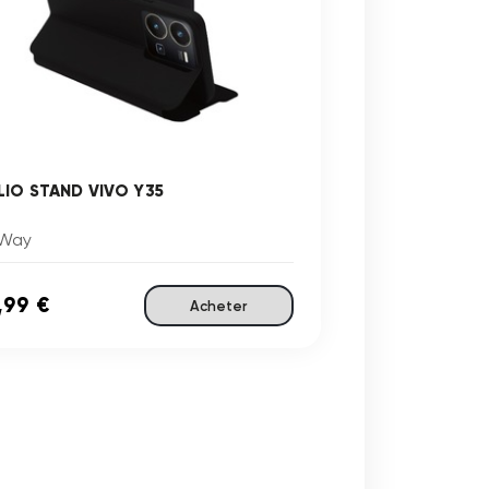
LIO STAND VIVO Y35
Way
,99 €
Acheter