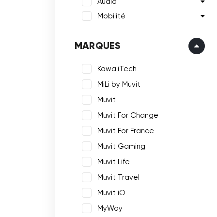
Audio
Mobilité
MARQUES
KawaiiTech
MiLi by Muvit
Muvit
Muvit For Change
Muvit For France
Muvit Gaming
Muvit Life
Muvit Travel
Muvit iO
MyWay