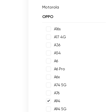
Motorola
OPPO
A16s
A17 4G
A36
A54
A6
A6 Pro
A6x
A74 5G
A76
A94
A94 5G