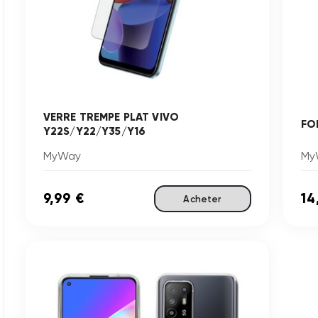
VERRE TREMPE PLAT VIVO
FO
Y22S/Y22/Y35/Y16
MyWay
My
9,99 €
14
Acheter