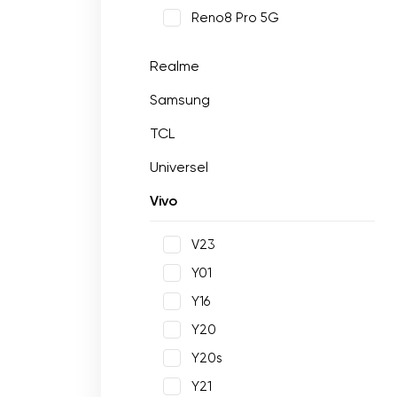
Reno8 Pro 5G
Realme
Samsung
TCL
Universel
Vivo
V23
Y01
Y16
Y20
Y20s
Y21