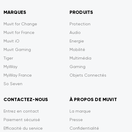
MARQUES
PRODUITS
Muvit for Change
Protection
Muvit for France
Audio
Muvit iO
Energie
Muvit Gaming
Mobilité
Tiger
Multimédia
MyWay
Gaming
MyWay France
Objets Connectés
So Seven
CONTACTEZ-NOUS
À PROPOS DE MUVIT
Entrez en contact
La marque
Paiement sécurisé
Presse
Efficacité du service
Confidentialité