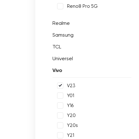
Reno8 Pro 5G
Realme
Samsung
TCL
Universel
Vivo
V23
Y01
Y16
Y20
Y20s
Y21