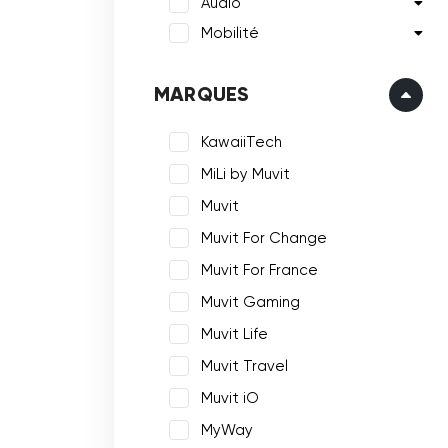
Audio
Mobilité
MARQUES
KawaiiTech
MiLi by Muvit
Muvit
Muvit For Change
Muvit For France
Muvit Gaming
Muvit Life
Muvit Travel
Muvit iO
MyWay