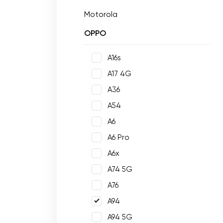
Motorola
OPPO
A16s
A17 4G
A36
A54
A6
A6 Pro
A6x
A74 5G
A76
A94
A94 5G