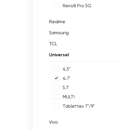
Reno8 Pro 5G
Realme
Samsung
TCL
Universel
4.5"
4.7"
5.1"
MULTI
Tablettes 7"/9"
Vivo