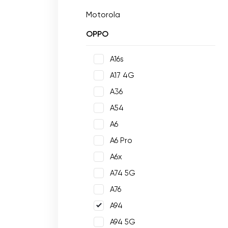
Motorola
OPPO
A16s
A17 4G
A36
A54
A6
A6 Pro
A6x
A74 5G
A76
A94
A94 5G