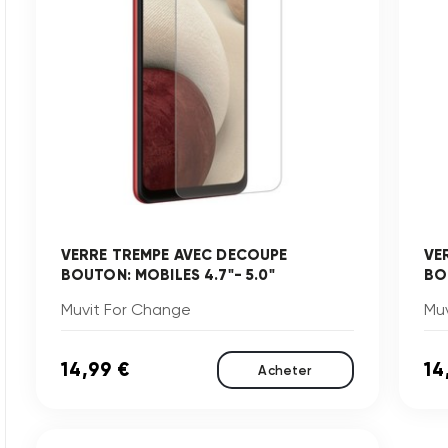
VERRE TREMPE AVEC DECOUPE
VE
BOUTON: MOBILES 4.7"- 5.0"
BOU
Muvit For Change
Mu
14,99 €
14
Acheter