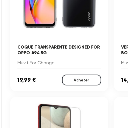
COQUE TRANSPARENTE DESIGNED FOR
VE
OPPO A94 5G
BOU
Muvit For Change
Mu
19,99 €
14
Acheter