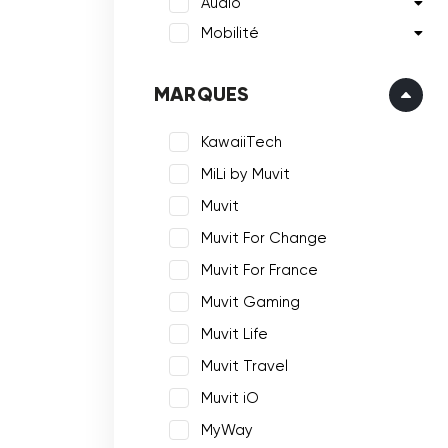
Audio
Mobilité
MARQUES
KawaiiTech
MiLi by Muvit
Muvit
Muvit For Change
Muvit For France
Muvit Gaming
Muvit Life
Muvit Travel
Muvit iO
MyWay