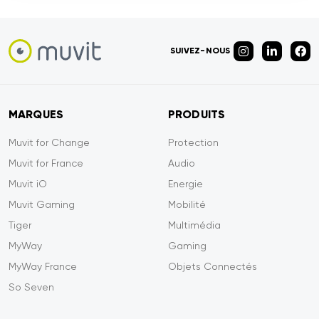
SUIVEZ-NOUS
MARQUES
PRODUITS
Muvit for Change
Protection
Muvit for France
Audio
Muvit iO
Energie
Muvit Gaming
Mobilité
Tiger
Multimédia
MyWay
Gaming
MyWay France
Objets Connectés
So Seven