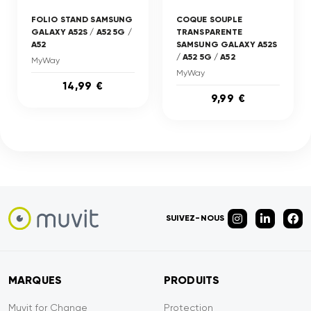
FOLIO STAND SAMSUNG
COQUE SOUPLE
GALAXY A52S / A52 5G /
TRANSPARENTE
A52
SAMSUNG GALAXY A52S
/ A52 5G / A52
MyWay
MyWay
14,99 €
9,99 €
SUIVEZ-NOUS
MARQUES
PRODUITS
Muvit for Change
Protection