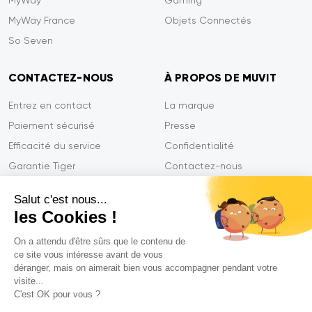
MyWay
Gaming
MyWay France
Objets Connectés
So Seven
CONTACTEZ-NOUS
À PROPOS DE MUVIT
Entrez en contact
La marque
Paiement sécurisé
Presse
Efficacité du service
Confidentialité
Garantie Tiger
Contactez-nous
FAQ
Salut c'est nous...
les Cookies !
On a attendu d'être sûrs que le contenu de
Mentions légales
ce site vous intéresse avant de vous
CGVU
déranger, mais on aimerait bien vous accompagner pendant votre
Politique de confidentialité
visite...
C'est OK pour vous ?
Déclarations de conformité