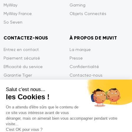
MyWay
Gaming
MyWay France
Objets Connectés
So Seven
CONTACTEZ-NOUS
À PROPOS DE MUVIT
Entrez en contact
La marque
Paiement sécurisé
Presse
Efficacité du service
Confidentialité
Garantie Tiger
Contactez-nous
FAQ
Salut c'est nous...
les Cookies !
On a attendu d'être sûrs que le contenu de
Mentions légales
ce site vous intéresse avant de vous
CGVU
déranger, mais on aimerait bien vous accompagner pendant votre
Politique de confidentialité
visite...
C'est OK pour vous ?
Déclarations de conformité