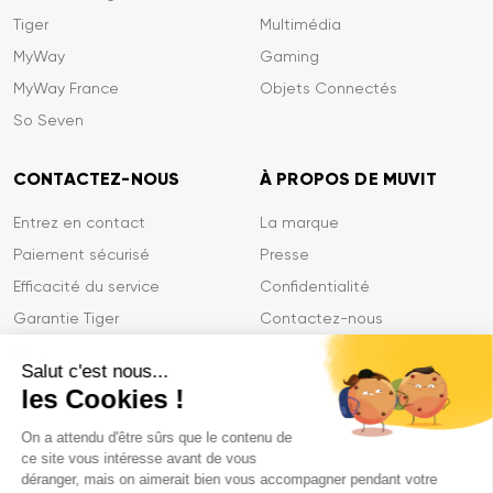
Tiger
Multimédia
MyWay
Gaming
MyWay France
Objets Connectés
So Seven
CONTACTEZ-NOUS
À PROPOS DE MUVIT
Entrez en contact
La marque
Paiement sécurisé
Presse
Efficacité du service
Confidentialité
Garantie Tiger
Contactez-nous
FAQ
Salut c'est nous...
les Cookies !
On a attendu d'être sûrs que le contenu de
Mentions légales
ce site vous intéresse avant de vous
CGVU
déranger, mais on aimerait bien vous accompagner pendant votre