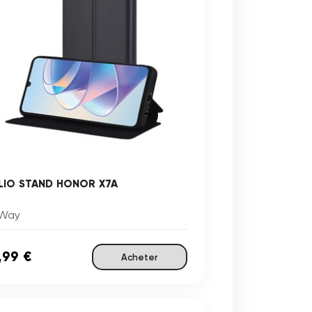
LIO STAND HONOR X7A
Way
,99 €
Acheter