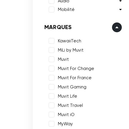
Audio
Mobilité
MARQUES
KawaiiTech
MiLi by Muvit
Muvit
Muvit For Change
Muvit For France
Muvit Gaming
Muvit Life
Muvit Travel
Muvit iO
MyWay