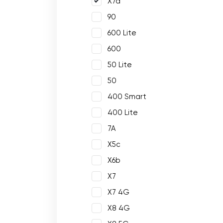
X7a
90
600 Lite
600
50 Lite
50
400 Smart
400 Lite
7A
X5c
X6b
X7
X7 4G
X8 4G