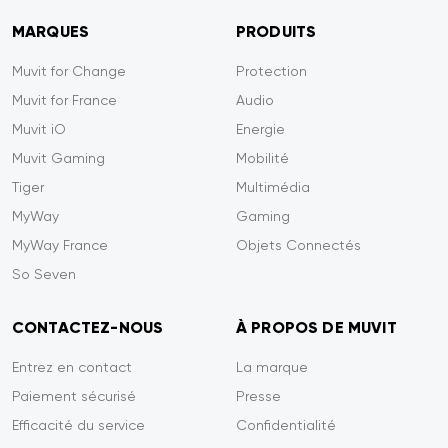
MARQUES
PRODUITS
Muvit for Change
Protection
Muvit for France
Audio
Muvit iO
Energie
Muvit Gaming
Mobilité
Tiger
Multimédia
MyWay
Gaming
MyWay France
Objets Connectés
So Seven
CONTACTEZ-NOUS
À PROPOS DE MUVIT
Entrez en contact
La marque
Paiement sécurisé
Presse
Efficacité du service
Confidentialité