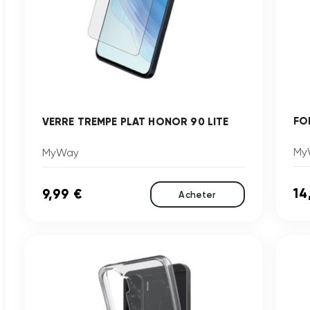
FO
VERRE TREMPE PLAT HONOR 90 LITE
My
MyWay
14
9,99 €
Acheter