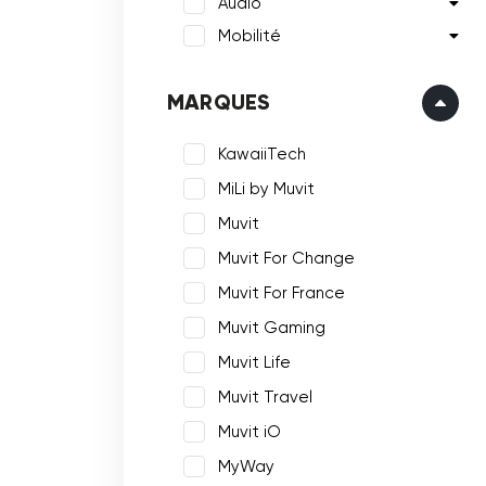
Audio
Mobilité
MARQUES
KawaiiTech
MiLi by Muvit
Muvit
Muvit For Change
Muvit For France
Muvit Gaming
Muvit Life
Muvit Travel
Muvit iO
MyWay