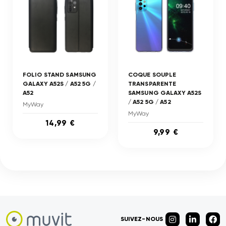
FOLIO STAND SAMSUNG
COQUE SOUPLE
GALAXY A52S / A52 5G /
TRANSPARENTE
A52
SAMSUNG GALAXY A52S
/ A52 5G / A52
MyWay
MyWay
14,99 €
9,99 €
SUIVEZ-NOUS