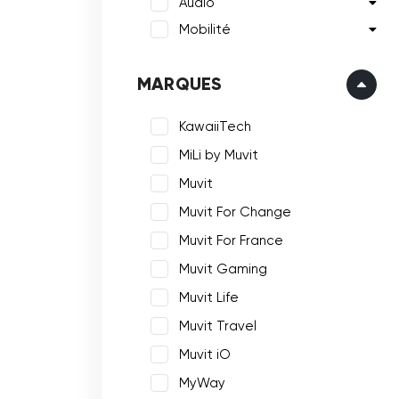
Audio
Mobilité
MARQUES
KawaiiTech
MiLi by Muvit
Muvit
Muvit For Change
Muvit For France
Muvit Gaming
Muvit Life
Muvit Travel
Muvit iO
MyWay