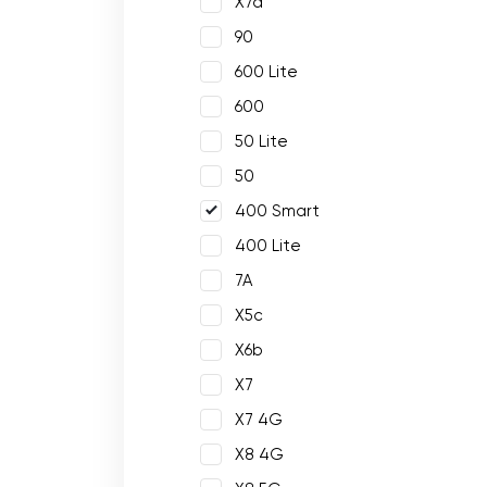
X7a
90
600 Lite
600
50 Lite
50
400 Smart
400 Lite
7A
X5c
X6b
X7
X7 4G
X8 4G