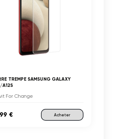
RRE TREMPE SAMSUNG GALAXY
2/A12S
vit For Change
,99 €
Acheter