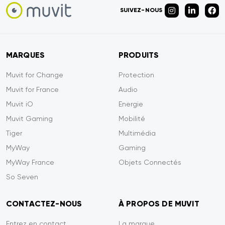
SUIVEZ-NOUS
MARQUES
PRODUITS
Muvit for Change
Protection
Muvit for France
Audio
Muvit iO
Energie
Muvit Gaming
Mobilité
Tiger
Multimédia
MyWay
Gaming
MyWay France
Objets Connectés
So Seven
CONTACTEZ-NOUS
À PROPOS DE MUVIT
Entrez en contact
La marque