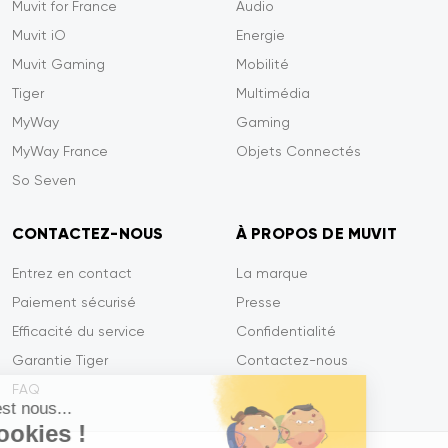
Muvit for France
Audio
Muvit iO
Energie
Muvit Gaming
Mobilité
Tiger
Multimédia
MyWay
Gaming
MyWay France
Objets Connectés
So Seven
CONTACTEZ-NOUS
À PROPOS DE MUVIT
Entrez en contact
La marque
Paiement sécurisé
Presse
Efficacité du service
Confidentialité
Garantie Tiger
Contactez-nous
FAQ
Salut c'est nous...
les Cookies !