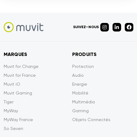
SUIVEZ-NOUS
MARQUES
PRODUITS
Muvit for Change
Protection
Muvit for France
Audio
Muvit iO
Energie
Muvit Gaming
Mobilité
Tiger
Multimédia
MyWay
Gaming
MyWay France
Objets Connectés
So Seven