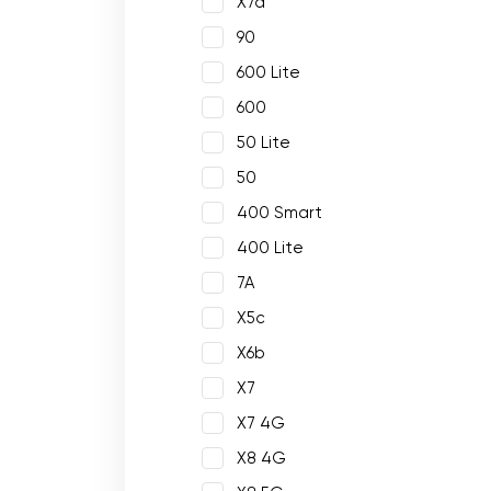
X7a
90
600 Lite
600
50 Lite
50
400 Smart
400 Lite
7A
X5c
X6b
X7
X7 4G
X8 4G