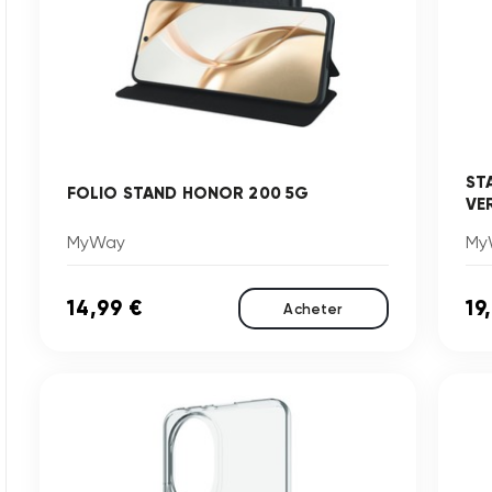
ST
FOLIO STAND HONOR 200 5G
VE
MyWay
My
14,99 €
19
Acheter