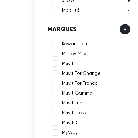
Audio
Mobilité
MARQUES
KawaiiTech
MiLi by Muvit
Muvit
Muvit For Change
Muvit For France
Muvit Gaming
Muvit Life
Muvit Travel
Muvit iO
MyWay