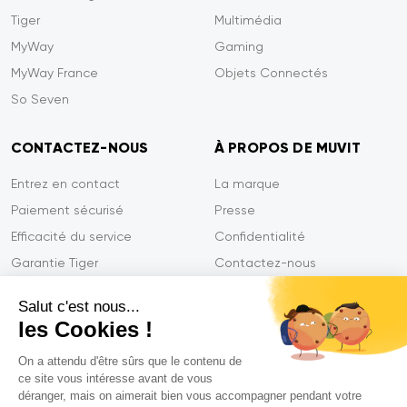
Tiger
Multimédia
MyWay
Gaming
MyWay France
Objets Connectés
So Seven
CONTACTEZ-NOUS
À PROPOS DE MUVIT
Entrez en contact
La marque
Paiement sécurisé
Presse
Efficacité du service
Confidentialité
Garantie Tiger
Contactez-nous
FAQ
Salut c'est nous...
les Cookies !
On a attendu d'être sûrs que le contenu de
Mentions légales
ce site vous intéresse avant de vous
CGVU
déranger, mais on aimerait bien vous accompagner pendant votre