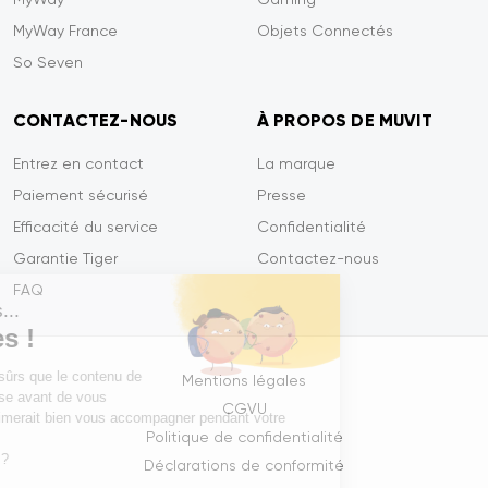
MyWay France
Objets Connectés
So Seven
CONTACTEZ-NOUS
À PROPOS DE MUVIT
Entrez en contact
La marque
Paiement sécurisé
Presse
Efficacité du service
Confidentialité
Garantie Tiger
Contactez-nous
FAQ
Salut c'est nous...
les Cookies !
On a attendu d'être sûrs que le contenu de
Mentions légales
ce site vous intéresse avant de vous
CGVU
déranger, mais on aimerait bien vous accompagner pendant votre
Politique de confidentialité
visite...
C'est OK pour vous ?
Déclarations de conformité