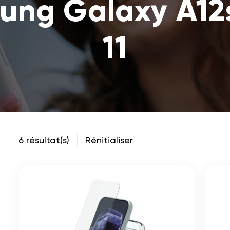
sung Galaxy A12s
11
6 résultat(s)
Rénitialiser