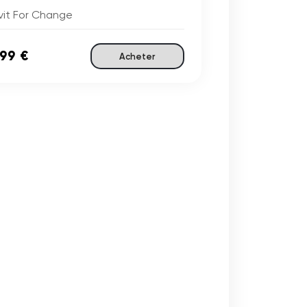
vit For Change
,99 €
Acheter