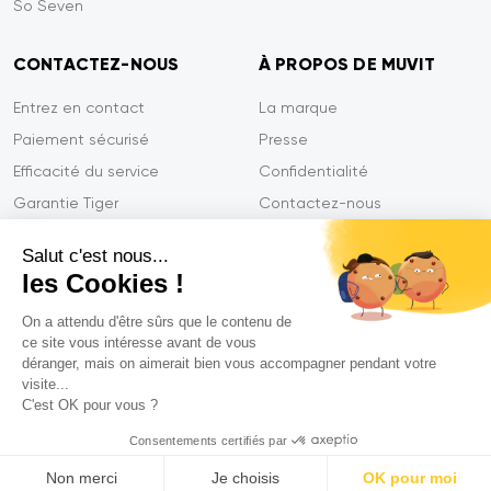
So Seven
CONTACTEZ-NOUS
À PROPOS DE MUVIT
Entrez en contact
La marque
Paiement sécurisé
Presse
Efficacité du service
Confidentialité
Garantie Tiger
Contactez-nous
FAQ
Salut c'est nous...
les Cookies !
On a attendu d'être sûrs que le contenu de
Mentions légales
ce site vous intéresse avant de vous
CGVU
déranger, mais on aimerait bien vous accompagner pendant votre
Politique de confidentialité
visite...
C'est OK pour vous ?
Déclarations de conformité
Consentements certifiés par
© 2026 Muvit. All rights reserved
Non merci
Je choisis
OK pour moi