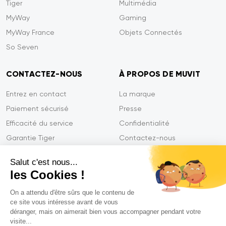
Tiger
Multimédia
MyWay
Gaming
MyWay France
Objets Connectés
So Seven
CONTACTEZ-NOUS
À PROPOS DE MUVIT
Entrez en contact
La marque
Paiement sécurisé
Presse
Efficacité du service
Confidentialité
Garantie Tiger
Contactez-nous
FAQ
Salut c'est nous...
les Cookies !
On a attendu d'être sûrs que le contenu de
Mentions légales
ce site vous intéresse avant de vous
CGVU
déranger, mais on aimerait bien vous accompagner pendant votre
Politique de confidentialité
visite...