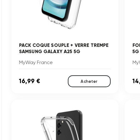
PACK COQUE SOUPLE + VERRE TREMPE
FO
SAMSUNG GALAXY A25 5G
5G
MyWay France
My
16,99 €
14
Acheter