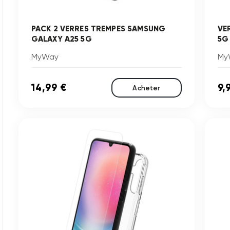
PACK 2 VERRES TREMPES SAMSUNG
VE
GALAXY A25 5G
5G
MyWay
My
14,99 €
9,
Acheter